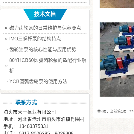
技术文档
磁力齿轮泵的日常维护与保养要点
IMO三螺杆泵的结构特点
齿轮油泵的核心性能与应用优势
80YHCB60圆弧齿轮泵的适配行业解
析
YCB圆弧齿轮泵的使用方法
联系方式
<<
泊头市天一泵业有限公司
共4页，当前第1页
地址：河北省沧州市泊头市泊镇肖圈村
手机： 13403375331
电话： 0317-8026285，8028308