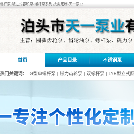
螺杆泵|渐进式容积泵-螺杆泵系列 按需定制-天一泵业
首页
产品目录
不锈钢泵
热门关键词：
G型单螺杆泵
|
磁力齿轮泵
|
双螺杆泵
|
LYB型立式