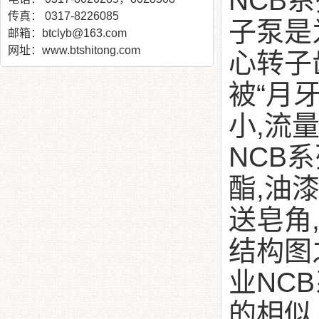
NCB
传真： 0317-8226085
子泵是
邮箱：btclyb@163.com
网址：www.btshitong.com
心转子
被“月
小,流
NCB
酯,油
送皂角
结构图
业NC
的相似