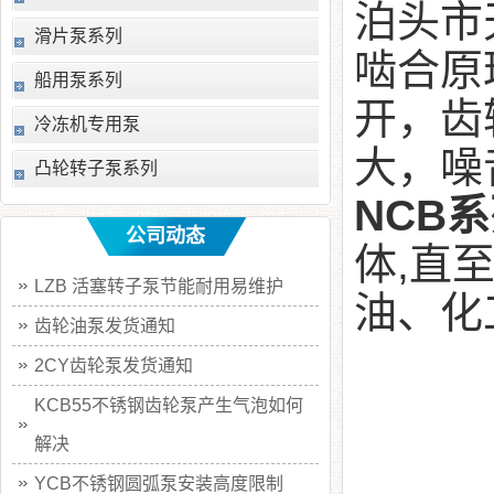
泊头市
滑片泵系列
啮合原
船用泵系列
开，齿
冷冻机专用泵
大，噪
凸轮转子泵系列
NCB
公司动态
体,直
LZB 活塞转子泵节能耐用易维护
油、化
齿轮油泵发货通知
2CY齿轮泵发货通知
KCB55不锈钢齿轮泵产生气泡如何
解决
YCB不锈钢圆弧泵安装高度限制