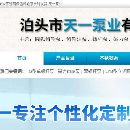
BW不锈钢保温齿轮泵准时发货-天一泵业
首页
产品目录
不锈钢泵
热门关键词：
G型单螺杆泵
|
磁力齿轮泵
|
双螺杆泵
|
LYB型立式